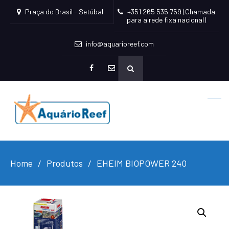
Praça do Brasil - Setúbal
+351 265 535 759 (Chamada
para a rede fixa nacional)
info@aquarioreef.com
facebook
mailto
Home
Produtos
EHEIM BIOPOWER 240