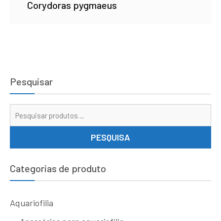
Corydoras pygmaeus
Pesquisar
Pe
por
PESQUISA
Categorias de produto
Aquariofilia