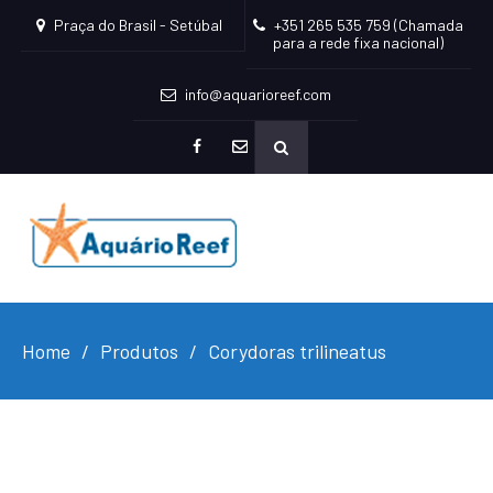
Praça do Brasil - Setúbal
+351 265 535 759 (Chamada
para a rede fixa nacional)
info@aquarioreef.com
facebook
mailto
Home
Produtos
Corydoras trilineatus