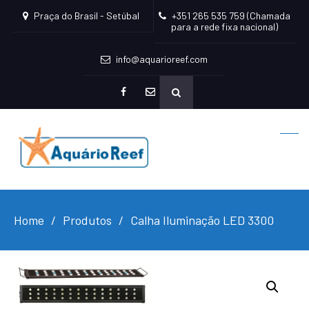
Praça do Brasil - Setúbal
+351 265 535 759 (Chamada
para a rede fixa nacional)
info@aquarioreef.com
facebook
mailto
Home
Produtos
Calha Iluminação LED 3300