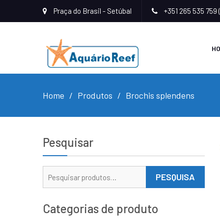
Praça do Brasil - Setúbal
+351 265 535 759 
H
Home
Produtos
Brochis splendens
Pesquisar
Pesquisar
PESQUISA
por:
Categorias de produto