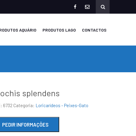
facebook
mailto
RODUTOS AQUÁRIO
PRODUTOS LAGO
CONTACTOS
ochis splendens
F:
6732
Categoria:
Loricarídeos - Peixes-Gato