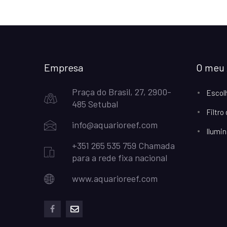
Empresa
O meu 
Praça do Brasil, 27, 2900-
Escol
485 Setubal
Filtro
info@aquarioreef.com
Ilumin
+351 265 535 759 Chamada
para a rede fixa nacional
www.aquarioreef.com
facebook
mailto