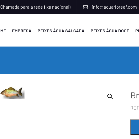
(Chamada para a rede fixa nacional)
info@aquarioreef.com
OME
EMPRESA
PEIXES ÁGUA SALGADA
PEIXES ÁGUA DOCE
P
Br
RE