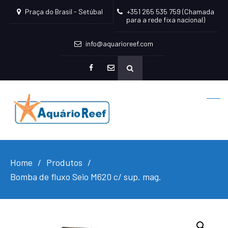
Praça do Brasil - Setúbal
+351 265 535 759 (Chamada
para a rede fixa nacional)
info@aquarioreef.com
facebook
mailto
Home
Produtos
Bomba de fluxo Seio M620 c/ sup. mag.