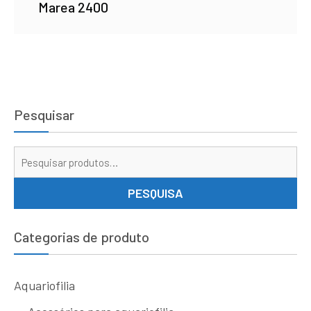
Marea 2400
Pesquisar
Pe
por
PESQUISA
Categorias de produto
Aquariofilia