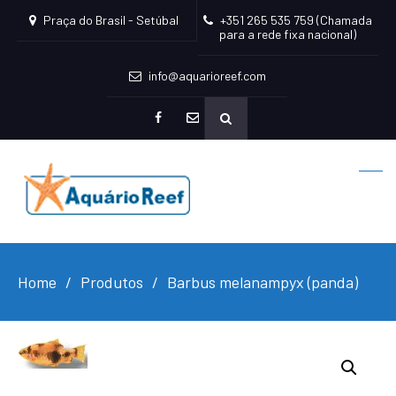
Praça do Brasil - Setúbal
+351 265 535 759 (Chamada
para a rede fixa nacional)
info@aquarioreef.com
facebook
mailto
Home
Produtos
Barbus melanampyx (panda)