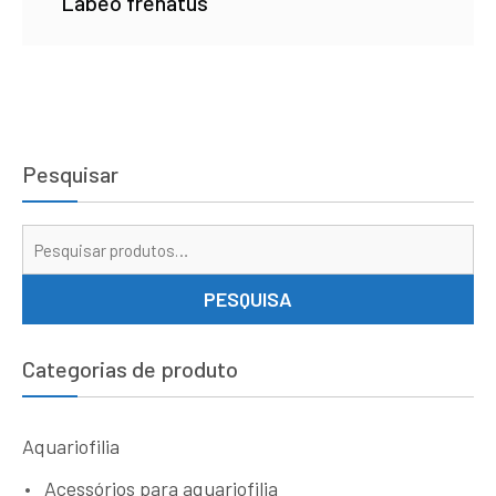
Labeo frenatus
Pesquisar
Pe
por
PESQUISA
Categorias de produto
Aquariofilia
Acessórios para aquariofilia