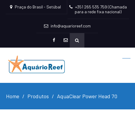
Praça do Brasil - Setúbal
+351 265 535 759 (Chamada
para a rede fixa nacional)
info@aquarioreef.com
facebook
mailto
Home
Produtos
AquaClear Power Head 70