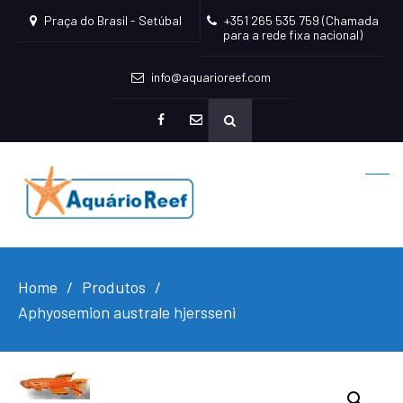
Praça do Brasil - Setúbal
+351 265 535 759 (Chamada
para a rede fixa nacional)
info@aquarioreef.com
facebook
mailto
Home
Produtos
Aphyosemion australe hjersseni