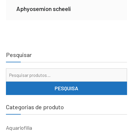
Aphyosemion scheeli
Pesquisar
Pe
por
PESQUISA
Categorias de produto
Aquariofilia